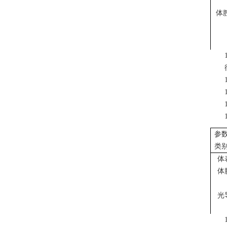
体
参
类
体
体
光