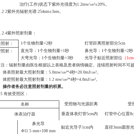
治疗(工作)状态下紫外光强度为1.2mw/㎝²
±20%
。
1.
2
2
紫外光辐射光谱:254nm±
3
nm。
1.2.
4紫外照射剂量：
1个生物剂量=2秒
灯管距离照射部分5cm
表照射：
直光导：1个生物剂量=1秒
鼻光导：1个生物剂量=2秒
腔照射：
大弯光导：1个生物剂量=3秒
光导
子
贴近照射部位
（
1c
注：辐射剂量由医生根据以上表格及患者病情确定。连续照射时间不
可
体表照射最大照射剂量：5.0mw/㎝²*4秒=20.0mJ/㎝²。
体腔照射最大照射剂量：1.2 mw/㎝²*4秒=4.8mJ/㎝²。
操作者务必注意照射剂量的积累。
.
5 有效受照区：
受照物
与光源
距离
受
名称
垂直体表灯管5cm内
灯管中心位置8c
体表治疗器
鼻光导
贴近光导子
1cm内
直径3mm圆形
Φ11.5 mm×108 mm