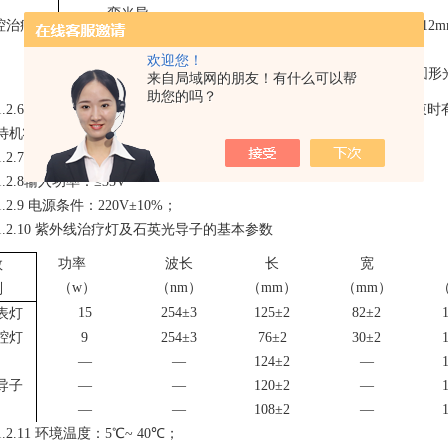
弯光导
腔治疗器
贴近光导子
1cm内
直径18mm*12
Φ11.5 mm ×124 mm
欢迎您！
直光导
贴近光导子
1cm内
直径17mm圆形
来自局域网的朋友！有什么可以帮
Φ11.5 mm ×120 mm
助您的吗？
1.2.
6 定时：1s～
4
s，误差±2%（以1s为一个单位连续可调），工作结束
待机状态。
1.2.
7 预热时间,在室内常温情况下:30分钟±5分钟
1.2.
8输入功率：≤35V
1.2.
9 电源条件：220V±10%
；
1.2.10
紫外线治疗灯及石英光导子的基本参数
功率
波
长
长
宽
数
（w
）
（nm）
（mm）
（mm）
别
15
254±
3
125±2
82±2
表灯
腔灯
9
254±
3
76±2
30±2
—
—
124±2
—
导子
—
—
120±2
—
—
—
108±2
—
1.2.
1
1
环境温度：5℃
~
40℃；