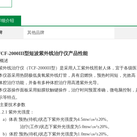
详细介绍
牌
其他品牌
TCF-2000III型短波紫外线治疗仪
产品性能
1概述
紫外线治疗仪（TCF-2000III型）
是采用人工紫外线照射人体，宜于各级医
本仪器采用热阴极低臭氧紫外线灯管，具有启燃快，预热时间短，光效高
体腔治疗功能，并备有多种体腔治疗用高透紫外光导。
本仪器操作面板采用贴膜软触键操作，治疗时间预置准确，微电脑控制，
示等特点。
.2主要技术参数
1
.2.1
紫外光强度：
a）体表:预热(待机)状态下紫外光强度为4.5mw/㎝²
±20%
。
治疗
(
工作
)
状态下紫外光强度为5.0mw/㎝²
±20%
。
b）体腔:预热(待机)状态下紫外光强度为1.0mw/㎝²
±20%
。