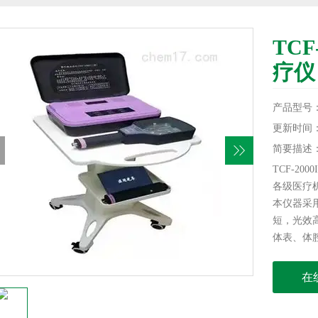
TCF
疗仪
产品型号
更新时间：20
简要描述
TCF-2
各级医疗
本仪器采
短，光效
体表、体
在