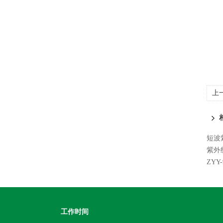
上
短波紫
紫外线
ZY
工作时间