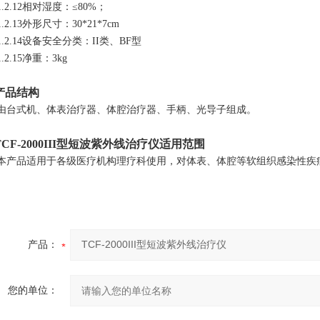
1.2.
1
2
相对湿度：≤80%；
1.2.
1
3
外形尺寸：30*21*7cm
1.2.
1
4
设备安全分类：II类、BF型
1.2.
1
5
净重：3kg
产品结构
由台式机、体表治疗
器
、体腔治疗
器
、
手柄、
光导子组成。
TCF-2000III型短波紫外线治疗仪
适用范围
本产品适用于各级医疗机构理疗科使用，对体表、体腔等软组织感染性疾
产品：
您的单位：