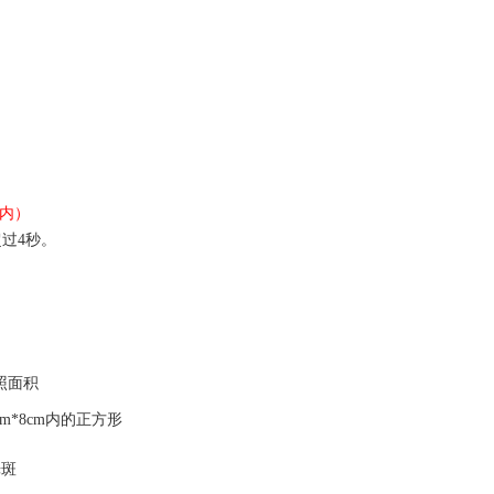
m内
）
超过
4
秒。
照面积
m*8cm内的正方形
光斑