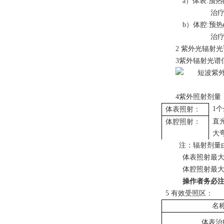
a）体表:预热
治
b）体腔:预热
治疗
2
紫外光辐射光谱:
3紫外辐射光谱
4紫外照射剂量
1
体表照射：
直
体腔照射：
大
注：辐射剂量
体表照射最大照射
体腔照射最大照射
操作者务必
5 有效受照区：
名
体表治