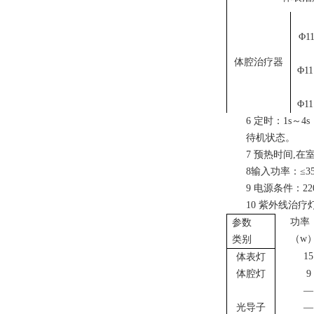
Φ1
体腔治疗器
Φ11
Φ11
6 定时：1s～
4
待机状态。
7 预热时间,在
8输入功率：≤3
9 电源条件：22
10
紫外线治疗
功
参数
（w
类别
15
体表灯
体腔灯
9
—
光导子
—