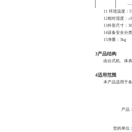
—
1
1
环境温度：5
1
2
相对湿度：≤8
1
3
外形尺寸：30*
1
4
设备安全分类
1
5
净重：3kg
3产品结构
由台式机、体
4适用范围
本产品适用于
产品
您的单位