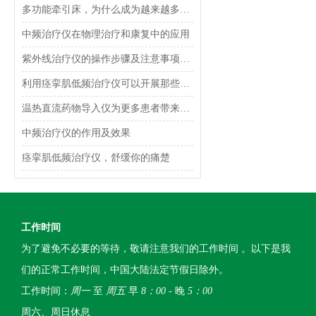
多功能牵引床，为什么成为越来越多人的选择？
中频治疗仪在物理治疗和康复中的应用
紫外线治疗仪的操作步骤及注意事项讲解
利用痉挛肌低频治疗仪可以开展那些治疗
温热直流药物导入仪为更多患者带来健康与希望
中频治疗仪的作用及效果
痉挛肌低频治疗仪，舒缓你的痛楚
工作时间
为了避免不必要的等待，敬请注意我们的工作时间 。以下是我
们的正常工作时间，中国大陆法定节假日除外。
工作时间：
周一
至
周五
早
8：00
- 晚
5：00
周六、周日休息