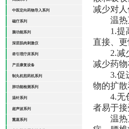
减少对人
中医定向药物导入系列
温热直
磁疗系列
1.提高
脑功能系列
直接、更
深层肌肉刺激仪
2.减少
牵引理疗床系列
减少药物
产后康复设备
3.促进
制丸机煎药机系列
物的扩散
肺功能检测系列
4.无创
温针系列
者易于接
超声波系列
温热直
熏蒸系列