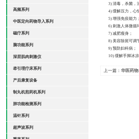
3) 清毒，杀菌，
高频系列
4) 缓解压力，心
5) 增强免疫能力
中医定向药物导入系列
6) 刺激人体微循
磁疗系列
7) 减肥瘦身；
8) 美容除斑可调
脑功能系列
9) 预防妇科病；
10) 缓解手脚冰
深层肌肉刺激仪
牵引理疗床系列
上一篇：
华医药物
产后康复设备
制丸机煎药机系列
肺功能检测系列
温针系列
超声波系列