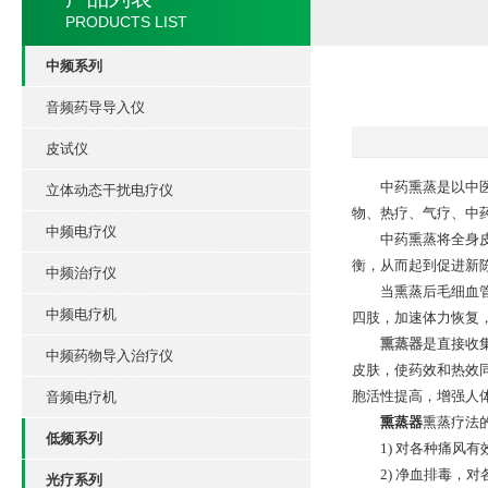
PRODUCTS LIST
中频系列
音频药导导入仪
皮试仪
中药熏蒸是以中医理
立体动态干扰电疗仪
物、热疗、气疗、中
中频电疗仪
中药熏蒸将全身皮肤
衡，从而起到促进新
中频治疗仪
当熏蒸后毛细血管扩
中频电疗机
四肢，加速体力恢复，
熏蒸器
是直接收
中频药物导入治疗仪
皮肤，使药效和热效
胞活性提高，增强人
音频电疗机
熏蒸器
熏蒸疗法
低频系列
1) 对各种痛风有
2) 净血排毒，对
光疗系列