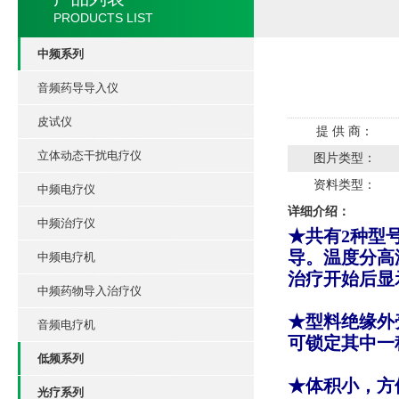
PRODUCTS LIST
中频系列
音频药导导入仪
皮试仪
提 供 商：
立体动态干扰电疗仪
图片类型：
资料类型：
中频电疗仪
详细介绍：
中频治疗仪
★共有2种型
导。温度分高
中频电疗机
治疗开始
后
显
中频药物导入治疗仪
★型料绝缘外
音频电疗机
可锁定其中一
低频系列
★体积小，方
光疗系列