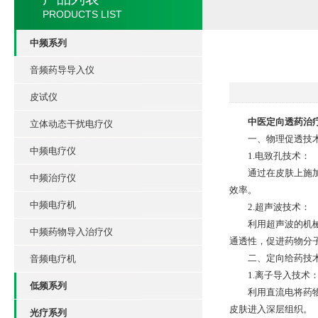
PRODUCTS LIST
中频系列
音频药导导入仪
皮试仪
中医定向透药治
立体动态干扰电疗仪
一、物理促透技
中频电疗仪
1.电致孔技术：
通过在皮肤上施加短
中频治疗仪
效率。
中频电疗机
2.超声波技术：
利用超声波的机械振
中频药物导入治疗仪
通透性，促进药物分
二、定向给药技
音频电疗机
1.离子导入技术
低频系列
利用直流电将药物离
皮肤进入深层组织。
光疗系列