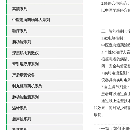
2.经络穴位给药
高频系列
以中医学经络穴位为
中医定向药物导入系列
磁疗系列
三、智能控制与个
1.微电脑控制：
脑功能系列
中医定向透药治
2.个性化治疗方
深层肌肉刺激仪
根据患者的病情、身
牵引理疗床系列
四、安全与舒适
1.实时电流监测
产后康复设备
仪器具有实时电流
制丸机煎药机系列
2.自主调节剂量
患者可以通过自主调
肺功能检测系列
通过以上这些技术
和效果，同时减少药
温针系列
康复。
超声波系列
上一篇：
如何正确