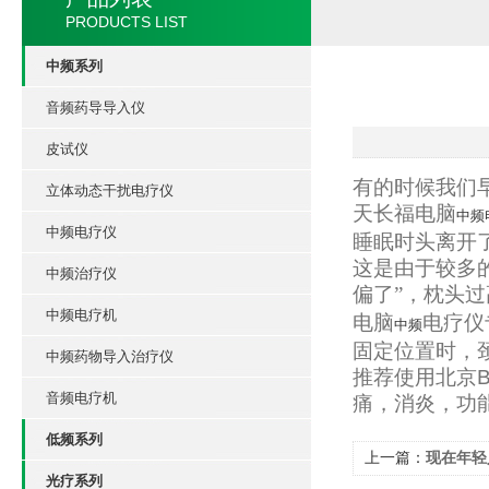
PRODUCTS LIST
中频系列
音频药导导入仪
皮试仪
有的时候我们
立体动态干扰电疗仪
天
长福
电脑
中频
中频电疗仪
睡眠
时头离开
这是由
于较多
中频治疗仪
偏
了”，
枕头过
中频电疗机
电
脑
电
疗仪
中频
固
定位置
时，
中频药物导入治疗仪
推
荐使用
北京
B
音频电疗机
痛，消
炎，功
低频系列
上一篇：
现在年轻
光疗系列