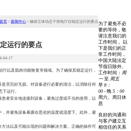
工作时间
首页
>
新闻中心
> 确保立体动态干扰电疗仪稳定运行的要点
为了避免不必
要的等待，敬
请注意我们的
工作时间 。以
定运行的要点
下是我们的正
常工作时间，
04-17
中国大陆法定
节假日除外。
治疗以及肌肉功能恢复等领域。为了确保其稳定运行，
工作时间：
周
一
至
周五
等是否完好无损。对设备进行必要的清洁，以消除任何
早
8：
00
- 晚
5：00
态下运行。
周六、周日休
保患者安全地连接到设备，避免过度或不当的使用，以
息
服务保障
中，并避免设备暴露在恶劣的温度或湿度下。此外，避
良好的沟通和
与客户建立互
作方法以及可能出现的问题和解决方案。正确的操作可
相信任的关系