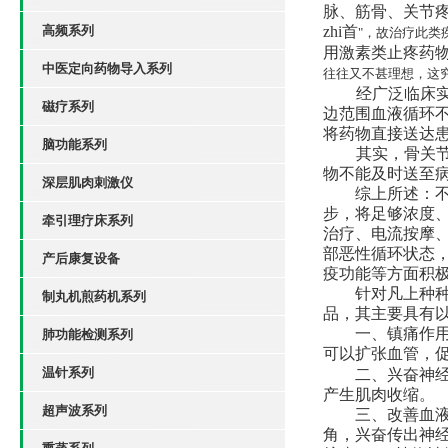
脉、筋骨、关节疼
高频系列
zhi首
"，故治疗此类
用激素类止疼药物
中医定向药物导入系列
往往又不甚理想，这
经广泛临床
磁疗系列
边范围血液循环
将药物直接送达
脑功能系列
其实，骨关
物不能及时送至
深层肌肉刺激仪
综上所述：
步，将足够浓度
牵引理疗床系列
治疗、电流按摩
部恶性循环状态
产后康复设备
疫功能等方面积
针对凡上种种
制丸机煎药机系列
品，其主要具有
一、镇痛作用
肺功能检测系列
可以扩张血管，促
温针系列
二、兴奋神
产生肌肉收缩。
超声波系列
三、改善血
角，兴奋传出神