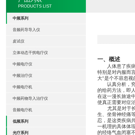
PRODUCTS LIST
中频系列
音频药导导入仪
皮试仪
立体动态干扰电疗仪
一、概述
中频电疗仪
人体患了疾
特别是对内服而言
中频治疗仪
大"是个不容忽视
认真分析，
中频电疗机
的给药方法，即
在这一漫长旅途中
中频药物导入治疗仪
使真正需要对症治
尤其是对于
音频电疗机
生、坐骨神经痛等
忍，是这类疾病共
低频系列
一机理的具体体现。
的经络气血闭塞不
光疗系列