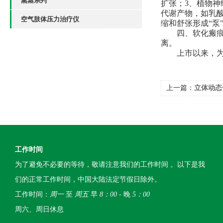
熏蒸系列
扩张；3、植物
代谢产物，如乳酸
空气肢体压力治疗仪
缩和舒张形成“泵
四、软化瘢
离。
上市以来，
上一篇：
立体动态
可靠
工作时间
为了避免不必要的等待，敬请注意我们的工作时间 。以下是我
们的正常工作时间，中国大陆法定节假日除外。
工作时间：
周一
至
周五
早
8：00
- 晚
5：00
周六、周日休息