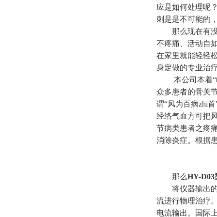
应是如何处理呢
刺是是不可能的
那么现在有
不疼痛、活动自
在家里就能轻轻
身定做的专业治
本公司
本着
众多患者的骨关
谓“风为百病zh
经络气血方可把
节病类患者之疼
消除炎症。根据患
那么
HY-D0
将仪器输出
流进行物理治疗
电流输出。国际上