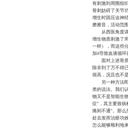
有刺激到周围组
骨刺妨碍了关节
增生时因压迫神
磨擦音，活动范
从西医角度讲
增生物质刺激了
一样），而这些
加
ð
导致血液循环
面对上述骨
除非到了万不得
很高，况且也不是
另一种方法
类的说法。我们
物又不是智能生
症"，其主要致病
痛则不通"。那么
处去发挥治瘀功
怎么能够顺利地来