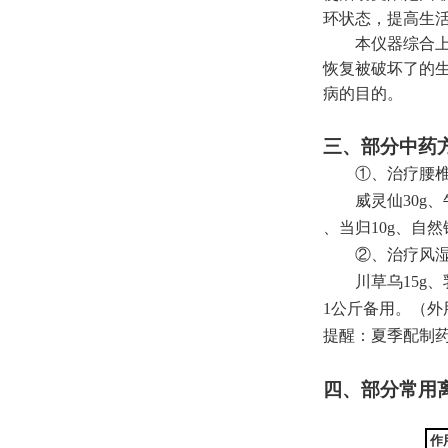
环状态，提高生
本仪器综合
恢复被破坏了的
病的目的。
三
、部分中药
①、治疗腰
威灵仙30g、
、当归10g、自
②、治疗风
川草乌15g、
1公斤备用。（外
提醒：夏季配制
四
、部分常用
作