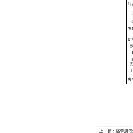
利
氢
促
士
去
上一篇：
痉挛肌低