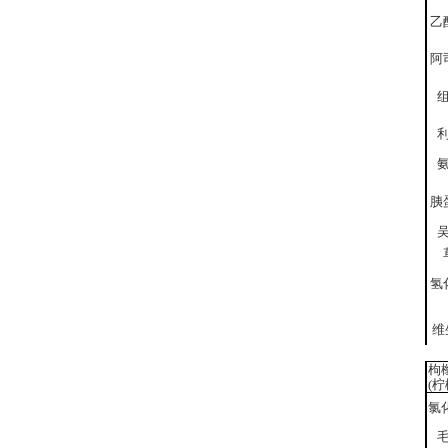
乙
阿
胰
氢
维
枸
(柠
氯