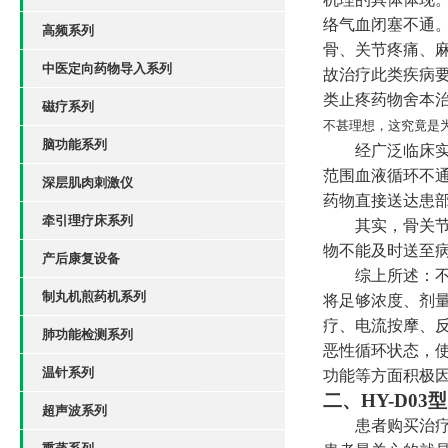
络气血闭塞不通。
高频系列
骨、关节疼痛、麻
中医定向药物导入系列
故治疗此类疾病要
类止疼药物舍本治
磁疗系列
不甚理想，这究竟是
脑功能系列
经广泛临床
范围血液循环不
深层肌肉刺激仪
药物直接送达患
牵引理疗床系列
其实，骨关
物不能及时送至
产后康复设备
综上所述：
制丸机煎药机系列
将足够浓度、剂
疗、电流按摩、
肺功能检测系列
恶性循环状态，
温针系列
功能等方面积极
二、HY-D0
超声波系列
患者购买治