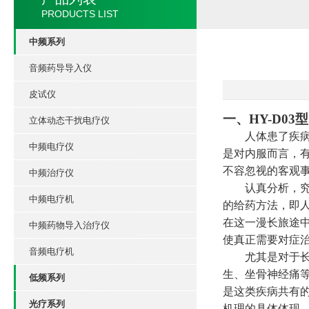
PRODUCTS LIST
中频系列
音频药导导入仪
皮试仪
一、
HY-D0
立体动态干扰电疗仪
人体患了疾
中频电疗仪
是对内服而言，有
不容忽视的客观
中频治疗仪
认真分析，
中频电疗机
的给药方法，即
在这一漫长旅途中
中频药物导入治疗仪
使真正需要对症治
音频电疗机
尤其是对于
生、坐骨神经痛
低频系列
是这类疾病共有的
光疗系列
机理的具体体现。