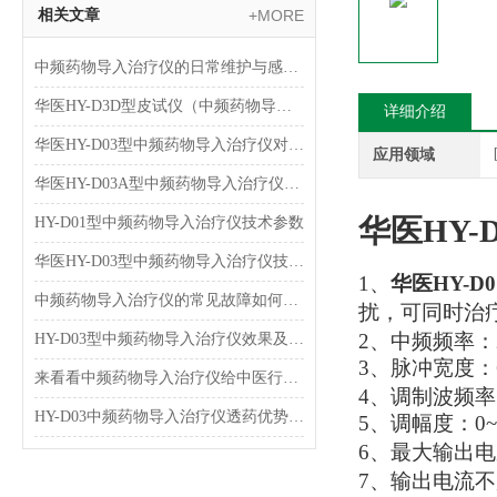
相关文章
+MORE
中频药物导入治疗仪的日常维护与感染控制规范
华医HY-D3D型皮试仪（中频药物导入治疗仪)）介绍
详细介绍
华医HY-D03型中频药物导入治疗仪对于小儿肺炎临床效果及应用
应用领域
华医HY-D03A型中频药物导入治疗仪技术参数
华医
HY-
HY-D01型中频药物导入治疗仪技术参数
华医HY-D03型中频药物导入治疗仪技术参数
1
、
华医HY-
中频药物导入治疗仪的常见故障如何进行排除呢？
扰，可同时治
2
、
中频频率
：
HY-D03型中频药物导入治疗仪效果及临床应用
3
、
脉冲宽度
：
来看看中频药物导入治疗仪给中医行业带来了哪些辅助？
4
、
调制波频率
HY-D03中频药物导入治疗仪透药优势及特色
5
、
调幅度
：
0
6
、
最大输出电
7
、
输出电流不