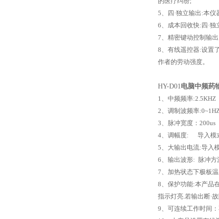
的医疗纠纷;
5、四·独立输出:本
6、成本回收快:四·独
7、精密键动控制输出系
8、有线遥控器:设置
作者的劳动强度。
HY-D01
电脑
中频药
1、中频频率:2.5KHZ
2、调制波频率:0~1H
3、脉冲宽度：200us
4、调幅度: 导入模式:
5、大输出电流:导入模式
6、输出波形: 脉冲方
7、加热状态下极板温
8、保护功能:本产品
指示灯亮.若输出断·
9、可连续工作时间