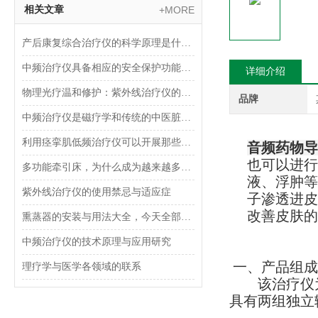
相关文章
+MORE
产后康复综合治疗仪的科学原理是什么?
中频治疗仪具备相应的安全保护功能，请放心使用
详细介绍
物理光疗温和修护：紫外线治疗仪的临床应用与价值
品牌
中频治疗仪是磁疗学和传统的中医脏象学、经络学相结合的新型理疗仪器
利用痉挛肌低频治疗仪可以开展那些治疗
音频药物导
也可以进行
多功能牵引床，为什么成为越来越多人的选择？
液、浮肿等
紫外线治疗仪的使用禁忌与适应症
子渗透进皮
改善皮
肤的
熏蒸器的安装与用法大全，今天全部告诉你
中频治疗仪的技术原理与应用研究
一、产品组成
理疗学与医学各领域的联系
该治疗仪
具有两组独立