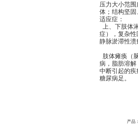
压力大小范围
体；结构坚固
适应症：
上、下肢体淋
症），复杂性
静脉淤滞性
肢体瘫痪（脑
病，脂
肪溶解
中断引
起的疾
糖尿病
足。
产品