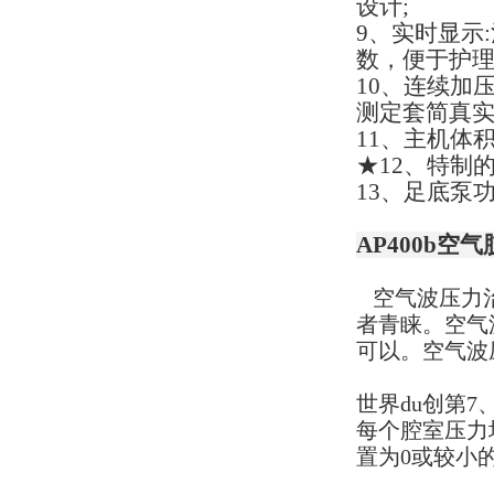
设计;
9、实时显示
数，便于护理
10、连续加
测定套简真实
11、主机体积:
★12、特制的
13、足底泵功
AP400b空
空气波压力治
者青睐。空气
可以。空气波
世界du创第
每个腔室压力
置为0或较小