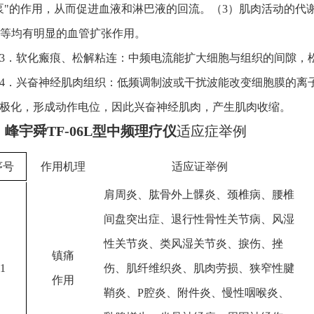
泵"的作用，从而促进血液和淋巴液的回流。（3）肌肉活动的代
P等均有明显的血管扩张作用。
3．软化瘢痕、松解粘连：中频电流能扩大细胞与组织的间隙，
4．兴奋神经肌肉组织：低频调制波或干扰波
能改变细胞膜的离
极化，形成动作电位，因此兴奋神经肌肉，产生肌肉收缩。
、
峰宇舜TF-06L型中频理疗仪
适应症举例
序号
作用机理
适应证举例
肩周炎、肱骨外上髁炎、颈椎病、腰椎
间盘突出症、退行性骨性关节病、风湿
性关节炎、类风湿关节炎、捩伤、挫
镇痛
1
伤、肌纤维织炎、肌肉劳损、狭窄性腱
作用
鞘炎、P腔炎、附件炎、慢性咽喉炎、