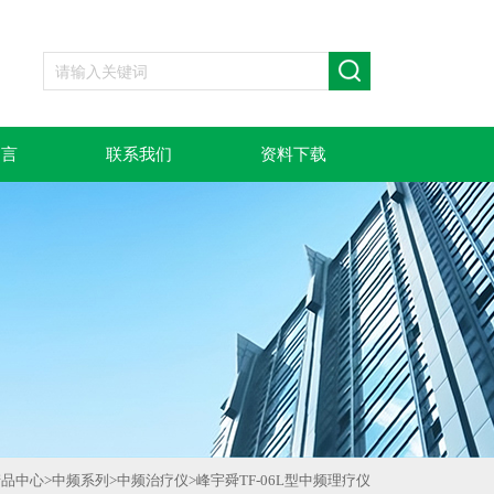
留言
联系我们
资料下载
产品中心
>
中频系列
>
中频治疗仪
>
峰宇舜TF-06L型中频理疗仪