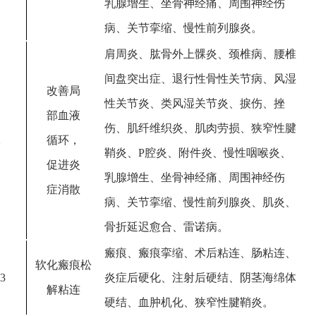
乳腺增生、坐骨神经痛、周围神经伤
病、关节挛缩、慢性前列腺炎。
肩周炎、肱骨外上髁炎、颈椎病、腰椎
间盘突出症、退行性骨性关节病、风湿
改善局
性关节炎、类风湿关节炎、捩伤、挫
部血液
伤、肌纤维织炎、肌肉劳损、狭窄性腱
2
循环，
鞘炎、P腔炎、附件炎、慢性咽喉炎、
促进炎
乳腺增生、坐骨神经痛、周围神经伤
症消散
病、关节挛缩、慢性前列腺炎、肌炎、
骨折延迟愈合、雷诺病。
瘢痕、瘢痕挛缩、术后粘连、肠粘连、
软化瘢痕松
3
炎症后硬化、注射后硬结、阴茎海绵体
解粘连
硬结、血肿机化、狭窄性腱鞘炎。