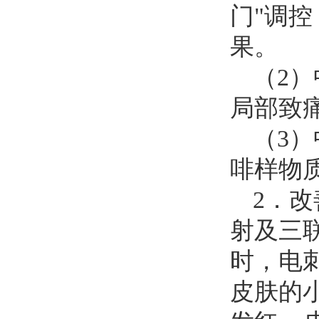
门"调
果。
（2
局部致
（3
啡样物
2．
射及三
时，电
皮肤的