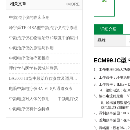
相关文章
+MORE
中频治疗仪的临床应用
峰宇舜TF-01SA型中频治疗仪治疗原理
详细介绍
中频治疗仪在物理治疗和康复中的应用
品牌
中频治疗仪的原理与作用
中频电疗仪治疗颈椎病
ECM99-IC
理疗学与医学各领域的联系
1、工作电压和输入功率：
2、工作条件：环境温度5
BA2008-III型中频治疗仪参数及适用范围和特点介绍
3、工作频率：1kHz～1
电脑中频电疗仪BA-VI-8八通道双液晶显示型 理疗机简介
4、输出电流：在500
5、输出电流稳定度：5
中频电流对人体的作用——中频电疗仪
6、输出波形数据
载电阻进行测量时
中频电疗仪有什么特点
7、调制频率范围：0Hz～
8、差频频率范围：在0～
9、调幅度：设有0%，2