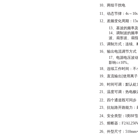
10、两组干扰电
11、动态节律：4s～10
12、差频变化周期：15s
13、基波的频率及
14、调制波的频
波、扇形波、扇
15、调制方式：连续
16、输出电流调节方式
17、电源电压波
影响≤±10%。
18、连续工作时间：不
19、直流输出[使用离
20、时间可调：默认处方时
21、温度可调：热电极
22、四个通道既可同
23、抗短路开路能力：
24、安全类型：I类BF
25、熔断器：F2AL250
26、外型尺寸：510mm×