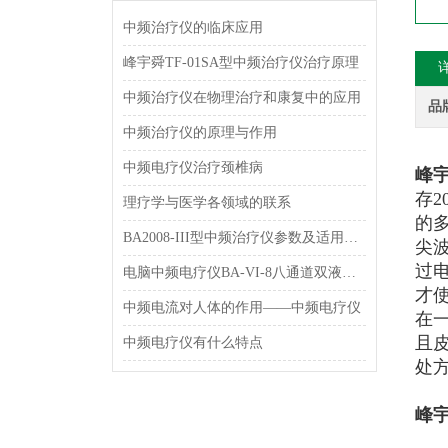
中频治疗仪的临床应用
峰宇舜TF-01SA型中频治疗仪治疗原理
中频治疗仪在物理治疗和康复中的应用
品
中频治疗仪的原理与作用
中频电疗仪治疗颈椎病
峰宇
存
理疗学与医学各领域的联系
的
BA2008-III型中频治疗仪参数及适用范围和特点介绍
尖
过
电脑中频电疗仪BA-VI-8八通道双液晶显示型 理疗机简介
才
中频电流对人体的作用——中频电疗仪
在
且
中频电疗仪有什么特点
处
峰宇