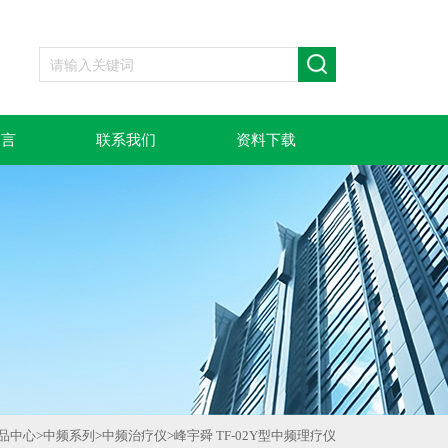
留言
联系我们
资料下载
品中心
>
中频系列
>
中频治疗仪
>
峰宇舜 TF-02Y型中频理疗仪