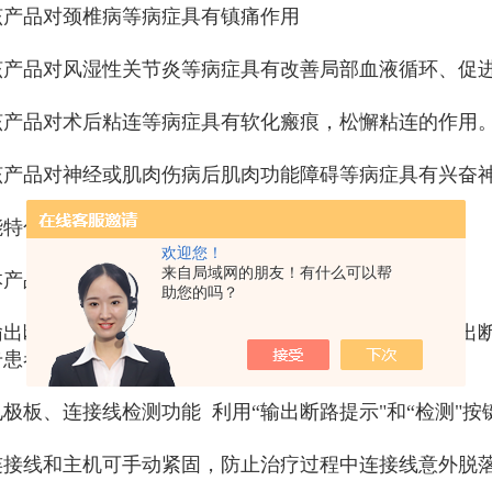
该产品对颈椎病等病症具有镇痛作用
该产品对风湿性关节炎等病症具有改善局部血液循环、促
该产品对术后粘连等病症具有软化瘢痕，松懈粘连的作用
该产品对神经或肌肉伤病后肌肉功能障碍等病症具有兴奋
能特色：
欢迎您！
来自局域网的朋友！有什么可以帮
本产品适用于各级医院、诊所、体验店、美容店使用。
助您的吗？
输出断路预警功能、产品输出断路，黄色指示灯亮；输出
击患者现象发生。
电极板、连接线检测功能 利用“输出断路提示"和“检测"
连接线和主机可手动紧固，防止治疗过程中连接线意外脱