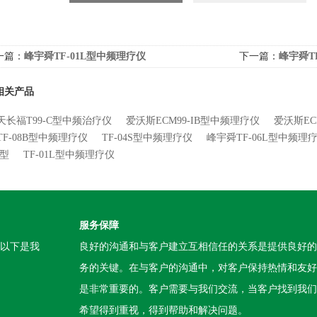
一篇：
峰宇舜TF-01L型中频理疗仪
下一篇：
峰宇舜T
相关产品
天长福T99-C型中频治疗仪
爱沃斯ECM99-IB型中频理疗仪
爱沃斯EC
TF-08B型中频理疗仪
TF-04S型中频理疗仪
峰宇舜TF-06L型中频理
A型
TF-01L型中频理疗仪
服务保障
。以下是我
良好的沟通和与客户建立互相信任的关系是提供良好的
务的关键。在与客户的沟通中，对客户保持热情和友好
是非常重要的。客户需要与我们交流，当客户找到我们
希望得到重视，得到帮助和解决问题。