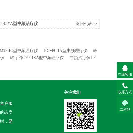
F-03YA型中频治疗仪
返回列表>>
M99-IC型中频理疗仪
ECM9-IIA型中频理疗仪
峰
疗仪
峰宇舜TF-01SA型中频理疗仪
中频治疗仪TF-
在线客服
联系方式
关注我们
客户服
二维码
的态度
时，是