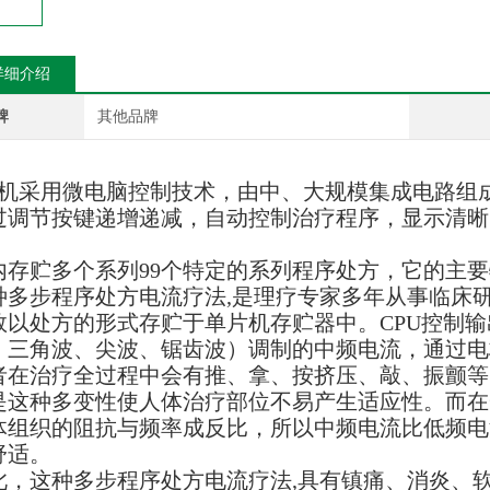
详细介绍
牌
其他品牌
机采用微电脑控制技术，由中、大规模集成电路组
过调节按键递增递减，自动控制治疗程序，显示清晰
内存贮多个系列99个特定的系列程序处方，它的主
种多步程序处方电流疗法,是理疗专家多年从事临床
数以处方的形式存贮于单片机存贮器中。CPU控制
、三角波、尖波、锯齿波）调制的中频电流，通过电
者在治疗全过程中会有推、拿、按挤压、敲、振颤等
是这种多变性使人体治疗部位不易产生适应性。而在
体组织的阻抗与频率成反比，所以中频电流比低频电
舒适。
此，这种多步程序处方电流疗法,具有镇痛、消炎、