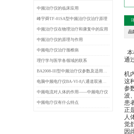
中频治疗仪的临床应用
峰宇舜TF-01SA型中频治疗仪治疗原理
中频治疗仪在物理治疗和康复中的应用
品
中频治疗仪的原理与作用
中频电疗仪治疗颈椎病
本
通
理疗学与医学各领域的联系
BA2008-III型中频治疗仪参数及适用范围和特点介绍
机
这
电脑中频电疗仪BA-VI-8八通道双液晶显示型 理疗机简介
参
中频电流对人体的作用——中频电疗仪
波
患
中频电疗仪有什么特点
正
人
觉
因