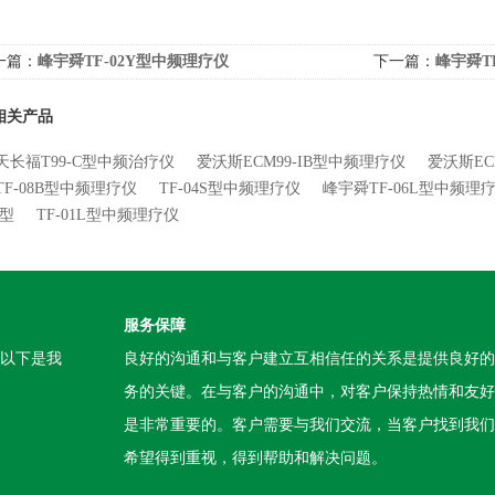
一篇：
峰宇舜TF-02Y型中频理疗仪
下一篇：
峰宇舜T
相关产品
天长福T99-C型中频治疗仪
爱沃斯ECM99-IB型中频理疗仪
爱沃斯EC
TF-08B型中频理疗仪
TF-04S型中频理疗仪
峰宇舜TF-06L型中频理
A型
TF-01L型中频理疗仪
服务保障
。以下是我
良好的沟通和与客户建立互相信任的关系是提供良好的
务的关键。在与客户的沟通中，对客户保持热情和友好
是非常重要的。客户需要与我们交流，当客户找到我们
希望得到重视，得到帮助和解决问题。