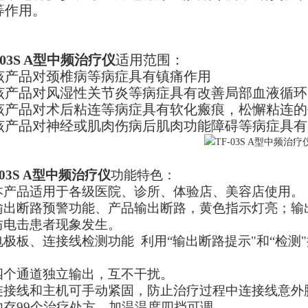
等作用。
03S A
型中频治疗仪
适用范围：
该产品对颈椎病等病症具有镇痛作用
该产品对风湿性关节炎等病症具有改善局部血液循环
该产品对术后粘连等病症具有软化瘢痕，松懈粘连的
该产品对神经或肌肉伤病后肌肉功能障碍等病症具有
-03S A型中频治疗仪
功能特色：
本产品适用于各级医院、诊所、体验店、美容店使用。
输出断路预警功能、产品输出断路，黄色指示灯亮；输
防电击患者现象发生。
电极板、连接线检测功能 利用“输出断路提示"和“检测
。
四个通道独立输出，互不干扰。
连接线和主机可手动紧固，防止治疗过程中连接线意外
内存99个治疗处方，加温温度四挡可调。