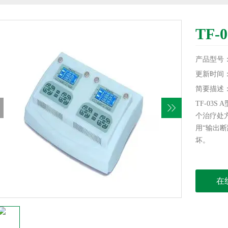
TF
产品型号
更新时间：20
简要描述
TF-03
个治疗处
用“输出
坏。
在