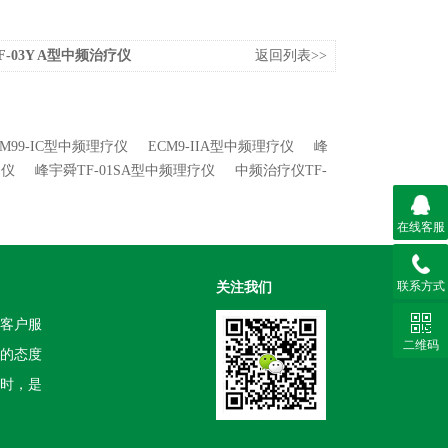
F-03Y A型中频治疗仪
返回列表>>
M99-IC型中频理疗仪
ECM9-IIA型中频理疗仪
峰
疗仪
峰宇舜TF-01SA型中频理疗仪
中频治疗仪TF-
在线客服
联系方式
关注我们
客户服
二维码
的态度
时，是