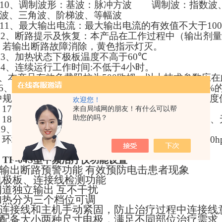
10
、调制波形：基波：脉冲方波 调制波：
指数波
波、三角波、阶梯波、等幅波
11
、最大输出电流：最大输出电流的有效值不大于100m
12
、
断路提示及恢复：本产品在工作过程中（输出剂量
。若输出断路故障消除，黄色指示灯灭。
1
3
、
加热状态下极板温度不高于
60
℃
1
4
、
连续运行工作时间:不低于4小时。
、
本产品有效负载阻抗为500欧姆，以上技术参数应
6
、当用本说明书中规定负载范围内误差不超过±10%
中规定的或设备标识的脉冲宽度、脉冲重复频率、幅度值
欢迎您！
17、
本产品主要由主机、输出电极、导线组成。
来自局域网的朋友！有什么可以帮
18、
本产品具有
4
助您的吗？
个输出通道、
2块液晶
块显示区域、
1
9
、运输和贮存的环境条件：
环境温度:-20℃～55℃ 环境湿度:≤95% 大气压力:700hpa
、
TF-04S型中频治疗仪
功能设置
*输出断路预警功能 有效预防电击患者现象
电极板、连接线检测功能
四道独立输出 互不干扰
加热分为三个档位可调
*连接线和主机手动紧固，防止治疗过程中连接线意
*配备大小两种尺寸电极，满足不同部位治疗需求