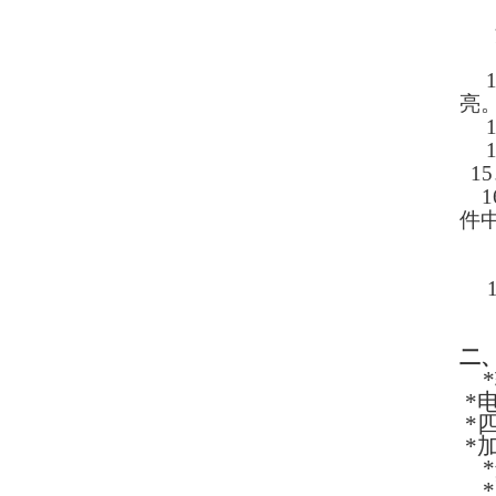
亮
1
5
1
件
二
*
*
*