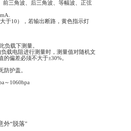
、
前三角波、
后
三角波
、
等幅
波、
正弦
A.
大于
10
），若输出断路，黄色指示灯
在此负载下测量。
的负载电阻进行测量时，测量值对随机文
的偏差必须不大于±30%。
无防护盖。
～1060hpa
外“脱落"