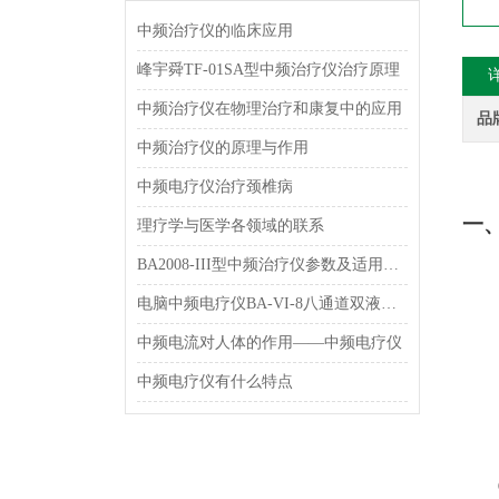
中频治疗仪的临床应用
峰宇舜TF-01SA型中频治疗仪治疗原理
中频治疗仪在物理治疗和康复中的应用
品
中频治疗仪的原理与作用
中频电疗仪治疗颈椎病
一
理疗学与医学各领域的联系
BA2008-III型中频治疗仪参数及适用范围和特点介绍
电脑中频电疗仪BA-VI-8八通道双液晶显示型 理疗机简介
中频电流对人体的作用——中频电疗仪
中频电疗仪有什么特点