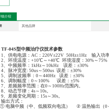
详细介绍
牌
其他品牌
、
TF-04S型中频治疗仪
技术参数
1、供电电源：AC：220V±22V 50Hz±1Hz 输入功率
2、环境温度：+10℃～+40℃ 环境湿度：30%～75% 大
3、中频频率：1kHz～10kHz 误差：
±30%
4、脉冲宽度: 50us～500us
误差：
±30%
5、调制波频率：0～440Hz 误差：
±30%
6、调制幅度：0～100% 误差：
±5%
7
、
差频频率范围：在0～100Hz范围内。
8、
动态节律：4s～10s。
9、
差频变化周期：15s～30s。
输出方式：
① 电脑中频（中、低频双向电流）
②
温热输出（0