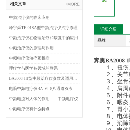
相关文章
+MORE
中频治疗仪的临床应用
峰宇舜TF-01SA型中频治疗仪治疗原理
详细介绍
中频治疗仪在物理治疗和康复中的应用
品牌
中频治疗仪的原理与作用
中频电疗仪治疗颈椎病
奔奥BA2008
１、扭伤、
理疗学与医学各领域的联系
２、关节肿
BA2008-III型中频治疗仪参数及适用范围和特点介绍
３、坐骨神
４、肩周炎
电脑中频电疗仪BA-VI-8八通道双液晶显示型 理疗机简介
５、附件
中频电流对人体的作用——中频电疗仪
６、咽炎、
７、胃小垂
中频电疗仪有什么特点
８、电体操
９、消除运