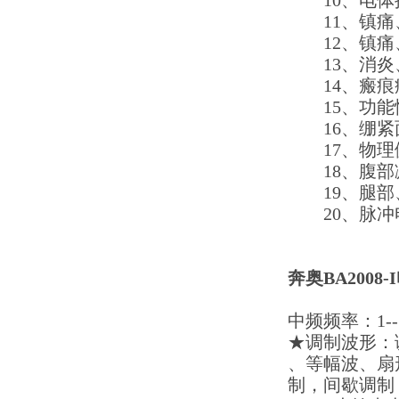
10
、电体
11
、镇痛
12
、镇痛
13
、消炎
14
、瘢痕
15
、功能
16
、绷紧
17
、物理
18
、腹部
19
、腿部
20
、脉冲
奔奥BA2008
中频频率：
1
--
★调制波形：
、等幅波、扇
制，间歇调制