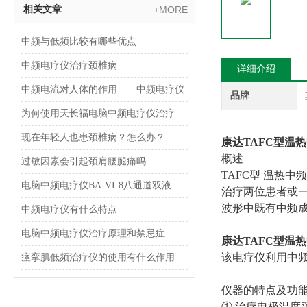
相关文章
+MORE
中频与低频比较有哪些优点
中频电疗仪治疗颈椎病
详细介绍
中频电流对人体的作用——中频电疗仪
品牌
为何使用天长福电脑中频电疗仪治疗颈椎病呢？有用吗？
现在年轻人也患颈椎病？怎么办？
康达TAFC型温
概述
过敏因素会引起颈肩腰腿痛吗
TAFC型 温热
电脑中频电疗仪BA-VI-8八通道双液晶显示型 理疗机简介
治疗两位患者或
波形中既有中频
中频电疗仪有什么特点
电脑中频电疗仪治疗原理和禁忌症
康达TAFC型温
该电疗仪利用中
痉挛肌低频治疗仪的使用有什么作用吗？会有副作用吗？
仪器的特点及功
① 治疗电极温