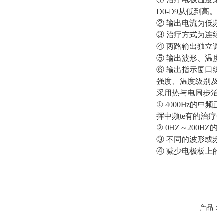
D0-D9从低到
② 输出电流为
③ 治疗方式为连
④ 两路输出独立
⑤ 输出波形、
⑥ 输出指示窗
强度、温度级别
采用热与电同步
① 4000Hz
挥中频te有的治
② 0HZ～20
③ 不同的波形或
④ 减少电极板
产品