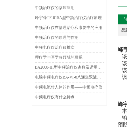
中频治疗仪的临床应用
峰宇舜TF-01SA型中频治疗仪治疗原理
中频治疗仪在物理治疗和康复中的应用
品
中频治疗仪的原理与作用
中频电疗仪治疗颈椎病
峰宇
理疗学与医学各领域的联系
该
BA2008-III型中频治疗仪参数及适用范围和特点介绍
该
该
电脑中频电疗仪BA-VI-8八通道双液晶显示型 理疗机简介
中频电流对人体的作用——中频电疗仪
中频电疗仪有什么特点
峰宇
本
输
预