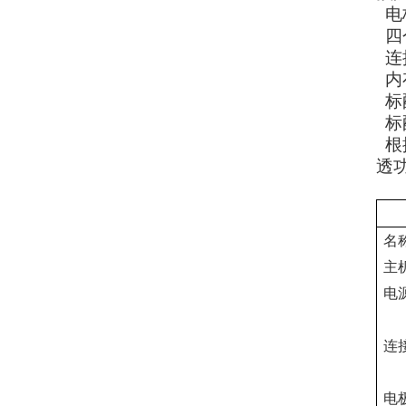
电
四
连
内
标
标
根
透
名
主
电
连
电