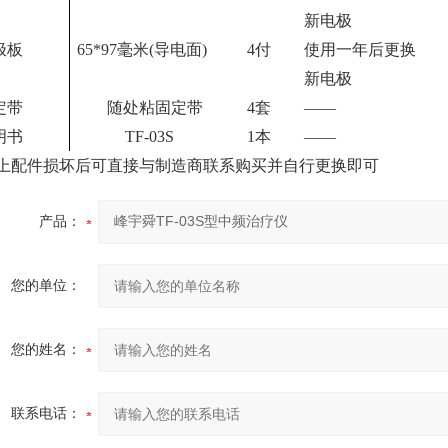
新电极
极板
65*97毫米(导电面)
4
付
使用一年后更换
新电极
定带
随处粘固定带
4
套
——
明书
TF-0
3
S
1本
——
上配件损坏后可直接与制造商联系购买并自行更换即可
产品：
您的单位：
您的姓名：
联系电话：