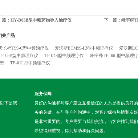
一篇：
HY-D03B型中频药物导入治疗仪
下一篇：
峰宇舜T
相关产品
天长福T99-C型中频治疗仪
爱沃斯ECM99-IB型中频理疗仪
爱沃斯EC
TF-08B型中频理疗仪
TF-04S型中频理疗仪
峰宇舜TF-06L型中频理
A型
TF-01L型中频理疗仪
服务保障
。以下是我
良好的沟通和与客户建立互相信任的关系是提供良好的
务的关键。在与客户的沟通中，对客户保持热情和友好
是非常重要的。客户需要与我们交流，当客户找到我们
希望得到重视，得到帮助和解决问题。