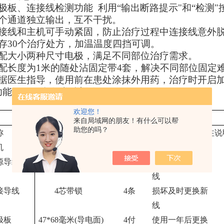
极板、连接线检测功能 利用“输出断路提示"和“检测
个通道独立输出，互不干扰。
接线和主机可手动紧固，防止治疗过程中连接线意外
存30个治疗处方，加温温度四挡可调。
配大小两种尺寸电极，满足不同部位治疗需求。
配长度为1米的随处沾固定带4套，解决不同部位固定
据医生指导，使用前在患处涂抹外用药，治疗时开启加
功能，可配合各类粘剂使用）
欢迎您！
TF-0
3
S型中频治疗仪配置清单
来自局域网的朋友！有什么可以帮
助您的吗？
称
规格
数量
备注说
机
TF-0
3
S
1台
——
源导线
2芯
1条
损坏及时更换新
线
接导线
4芯带锁
4
条
损坏及时更换新
线
极板
47*68毫米(导电面)
4
付
使用一年后更换