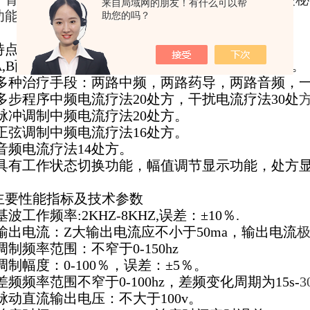
来自局域网的朋友！有什么可以帮
功能。
助您的吗？
特点
 A,B两个通道同步／异步输出，内置90种治疗处方。
 多种治疗手段：两路中频，两路药导，两路音频，
 多步程序中频电流疗法20处方，干扰电流疗法30处
 脉冲调制中频电流疗法20处方。
 正弦调制中频电流疗法16处方。
 音频电流疗法14处方。
 具有工作状态切换功能，幅值调节显示功能，处方
主要性能指标及技术参数
基波工作频率:2KHZ-8KHZ,误差：±10％.
 输出电流：Z大输出电流应不小于50ma，输出电流
极
调制频率范围：不窄于0-150hz
调制幅度：0-100％，误差：±5％。
差频频率范围不窄于0-100hz，差频变化周期为15s-
3
 脉动直流输出电压：不大于100v。