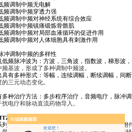
 低频调制中频无电解
 低频调制中频穿透力强
 低频调制中频对神经系统有综合效应
 低频调制中频镇痛锻炼骨骼肌
 低频调制中频对局部血液循环的促进作用
 低频调制中频对人体细胞具有刺激作用
 脉冲调制中频的多样性
机低频脉冲波为：方波，三角波，指数波，梯形波，
中频基波，形成了多种调制中频波。
出具有多种形式：等幅，连续调幅，断续调幅，间断
度的三元动态变化。
有多种治疗方法：多步程序治疗，音频电疗，脉冲调
干扰电疗和脉动直流药物导入。
MTZ-G型
电脑中频电疗机
适用范围
系列产品对软组织损伤，椎肩腰腿疼，盆腔yan，附
欢迎您！
，骨关节病具有镇痛，消炎作用，缓解胃下垂，便秘