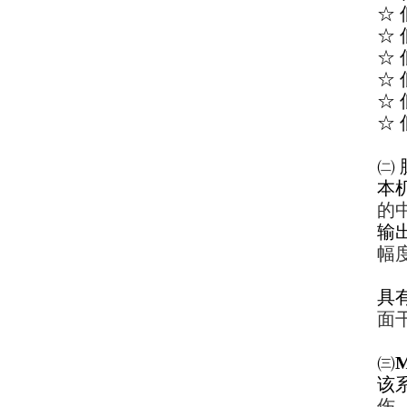
☆
☆
☆
☆
☆
☆
㈡
本
的
输
幅
具
面
㈢
该
伤