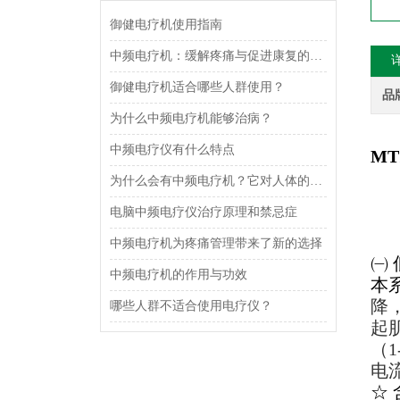
御健电疗机使用指南
中频电疗机：缓解疼痛与促进康复的有效手段
御健电疗机适合哪些人群使用？
品
为什么中频电疗机能够治病？
中频电疗仪有什么特点
MT
为什么会有中频电疗机？它对人体的好处体现在哪？
电脑中频电疗仪治疗原理和禁忌症
中频电疗机为疼痛管理带来了新的选择
㈠
中频电疗机的作用与功效
本系
降
哪些人群不适合使用电疗仪？
起
（
电
☆