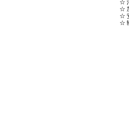
☆ 
☆ 
☆
☆ 