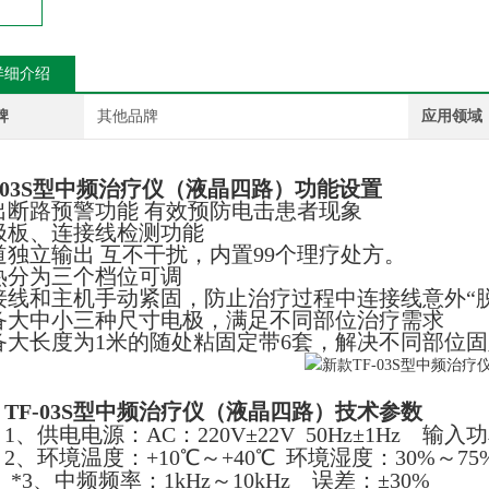
详细介绍
牌
其他品牌
应用领域
F-03S型中频治疗仪（液晶四路）
功能设置
出断路预警功能 有效预防电击患者现象
极板、连接线检测功能
道独立输出 互不干扰，内置99个理疗处方。
热分为三个档位可调
接线和主机手动紧固，防止治疗过程中连接线意外“脱
备大中小三种尺寸电极，满足不同部位治疗需求
备大长度为1米的随处粘固定带6套，解决不同部位
TF-03S型中频治疗仪（液晶四路）
技术参数
1、供电电源：AC：220V±22V 50Hz±1Hz 输入功
2、环境温度：+10℃～+40℃ 环境湿度：30%～75% 
*3、中频频率：1kHz～10kHz 误差：
±30%