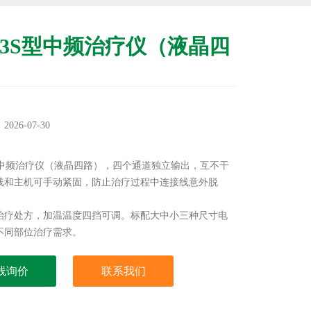
-03S型中频治疗仪（液晶四
：
26-07-30
：
S型中频治疗仪（液晶四路），四个通道独立输出，互不干
线和主机可手动紧固，防止治疗过程中连接线意外脱
个治疗处方，加温温度四挡可调。标配大中小三种尺寸电
不同部位治疗需求。
线询价
联系我们