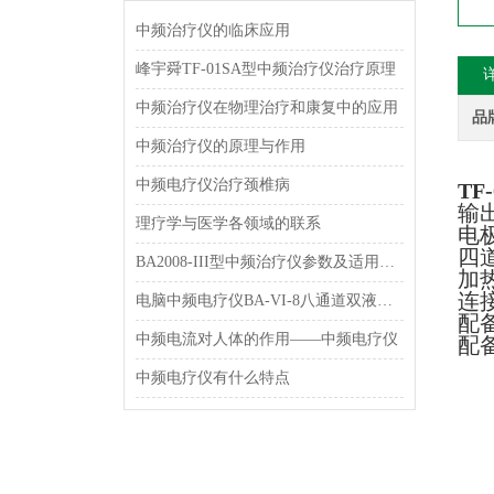
中频治疗仪的临床应用
峰宇舜TF-01SA型中频治疗仪治疗原理
中频治疗仪在物理治疗和康复中的应用
品
中频治疗仪的原理与作用
中频电疗仪治疗颈椎病
T
输
理疗学与医学各领域的联系
电
四
BA2008-III型中频治疗仪参数及适用范围和特点介绍
加
连
电脑中频电疗仪BA-VI-8八通道双液晶显示型 理疗机简介
配
中频电流对人体的作用——中频电疗仪
配
中频电疗仪有什么特点