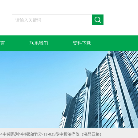
留言
联系我们
资料下载
心
>
中频系列
>
中频治疗仪
>
TF-03S型中频治疗仪（液晶四路）