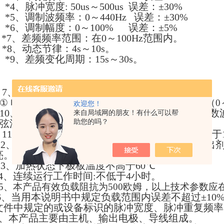
*
4、脉冲宽度: 50us～500us
误差：
±30%
*5、调制波频率：0～440Hz 误差：
±30%
*6、调制幅度：0～100% 误差：
±5%
*
7
、差频频率范围：在0～100Hz范围内。
*8、动态节律：4s～10s。
*9、差频变化周期：15s～30s。
7、输出方式：
①
电脑中频（中、低频双向电流） ② 温热输出（0
欢迎您！
10、调制波形：基波：脉冲方波 调制波：指数
来自局域网的朋友！有什么可以帮
弦波、三角波、阶梯波、等幅波
助您的吗？
11、最大输出电流：最大输出电流的有效值不大于10
12、断路提示及恢复：本产品在工作过程中（输出
亮。若输出断路故障消除，黄色指示灯灭。
13、加热状态下极板温度不高于
60
℃
4、
连续运行工作时间:不低于4小时。
5、
本产品有效负载阻抗为500欧姆，以上技术参数应
6、当用本说明书中规定负载范围内误差不超过±10
文件中规定的或设备标识的脉冲宽度、脉冲重复频率、
7、本产品主要由主机、输出电极、导线组成。