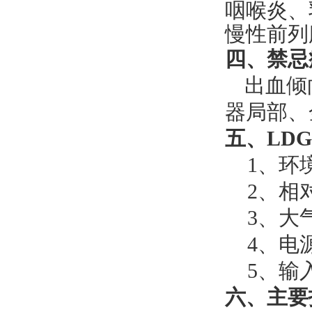
咽喉炎、
慢性前列
四、禁忌
出血倾
器局部、
五、
LD
1、环
2、相
3、大气
4、电源
5、输
六、主要