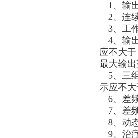
1、输
2、连
3、工作
4、输
应不大于1
最大输出
5、三
示应不大于
6、差频
7、差频
8、动
9、
治