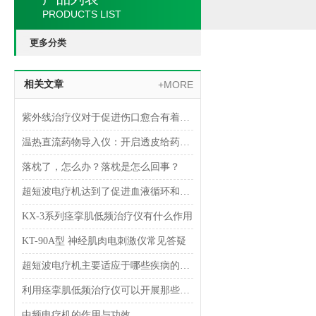
PRODUCTS LIST
更多分类
相关文章
+MORE
紫外线治疗仪对于促进伤口愈合有着重要作用
温热直流药物导入仪：开启透皮给药的精准之门
落枕了，怎么办？落枕是怎么回事？
超短波电疗机达到了促进血液循环和修复，增强机体免疫力的治疗目的
KX-3系列痉挛肌低频治疗仪有什么作用
KT-90A型 神经肌肉电刺激仪常见答疑
超短波电疗机主要适应于哪些疾病的治疗？
利用痉挛肌低频治疗仪可以开展那些治疗
中频电疗机的作用与功效