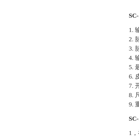
SC-
1.
2. 
3.
4
5.
6.
7.
8. 
9. 
SC
1