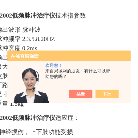
2002
低频脉冲治疗仪
技术指参数
 输出波形 脉冲波
脉冲频率 2.3.5.8.20HZ
 脉冲宽度 0.2ms
. 输出幅度最大时每一个脉冲的电量应小于 7uc
 最大输出幅度有效值不大于 10v
欢迎您！
来自局域网的朋友！有什么可以帮
 皮肤电极单个脉冲最大输出的能量不超过 300mj
助您的吗？
 开路输出脉冲电压峰值不大于 300V
尺寸 18×14×6cm
重量 1.5kg
-2002低频脉冲治疗仪
适应症：
，神经损伤，上下肢功能受损