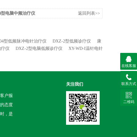
-IB型电脑中频治疗仪
返回列表>>
8B04型低频脉冲电针治疗仪
DXZ-2型低频诊疗仪
康
治疗仪
DXZ-2型电脑低频诊疗仪
XY-WD-I温针电针
在线客服
联系方式
关注我们
客户服
二维码
的态度
时，是