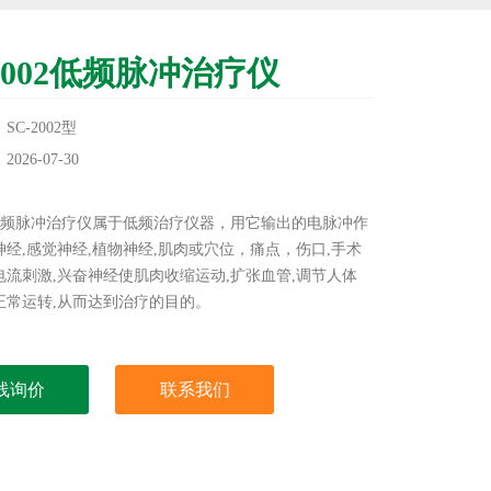
-2002低频脉冲治疗仪
C-2002型
26-07-30
：
02低频脉冲治疗仪属于低频治疗仪器，用它输出的电脉冲作
经,感觉神经,植物神经,肌肉或穴位，痛点，伤口,手术
电流刺激,兴奋神经使肌肉收缩运动,扩张血管,调节人体
正常运转,从而达到治疗的目的。
线询价
联系我们