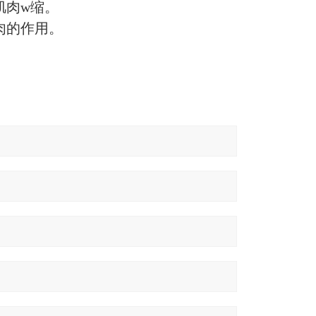
肌肉w缩。
肉的作用。