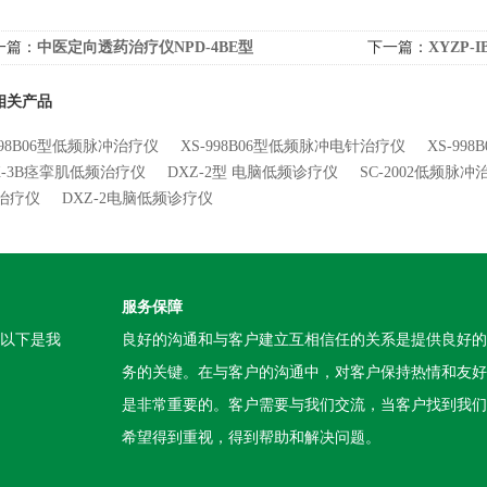
一篇：
中医定向透药治疗仪NPD-4BE型
下一篇：
XYZP
相关产品
998B06型低频脉冲治疗仪
XS-998B06型低频脉冲电针治疗仪
XS-99
X-3B痉挛肌低频治疗仪
DXZ-2型 电脑低频诊疗仪
SC-2002低频脉冲
治疗仪
DXZ-2电脑低频诊疗仪
服务保障
。以下是我
良好的沟通和与客户建立互相信任的关系是提供良好的
务的关键。在与客户的沟通中，对客户保持热情和友好
是非常重要的。客户需要与我们交流，当客户找到我们
希望得到重视，得到帮助和解决问题。