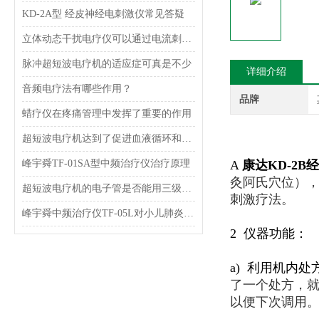
KD-2A型 经皮神经电刺激仪常见答疑
立体动态干扰电疗仪可以通过电流刺激人体的神经和肌肉组织来治疗不同的疾病和疼痛
脉冲超短波电疗机的适应症可真是不少
详细介绍
音频电疗法有哪些作用？
品牌
蜡疗仪在疼痛管理中发挥了重要的作用
超短波电疗机达到了促进血液循环和修复，增强机体免疫力的治疗目的
峰宇舜TF-01SA型中频治疗仪治疗原理
A
康达
KD-2B
经
灸阿氏穴位）
超短波电疗机的电子管是否能用三级管代替呢？怎么代替呢？
刺激疗法。
峰宇舜中频治疗仪TF-05L对小儿肺炎临床治疗效果
2 仪器功能：
a) 利用机内
了一个处方，
以便下次调
用