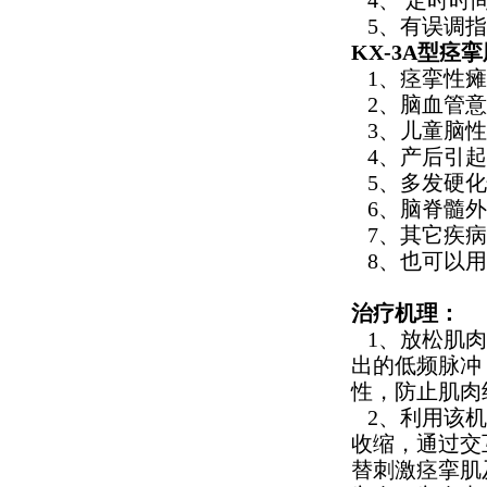
4、 定时时
5、有误调指
KX-3A型痉
1、痉挛性瘫
2、脑血管意
3、儿童脑性
4、产后引起
5、多发硬化
6、脑脊髓外
7、其它疾病
8、也可以用
治疗机理：
1、放松肌肉
出的低频脉冲
性，防止肌肉
2、利用该机
收缩，通过交
替刺激痉挛肌