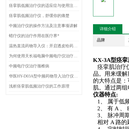
痉挛肌低频治疗仪的适应症与使用注意事项
痉挛肌低频治疗仪，舒缓你的痛楚
中频治疗仪的操作方法及注意事项讲解
详细介绍
蜡疗仪的治疗作用在医疗界*
品牌
温热直流药物导入仪：开启透皮给药的精准之门
为何使用天长福电脑中频电疗仪治疗颈椎病呢？有用吗？
KX-3A型痉
痉挛肌治疗
中频电疗仪治疗颈椎病
品。用来缓解
华医HY-D03A型中频药物导入治疗仪技术参数
的大特点是：
浅析痉挛肌低频治疗仪的工作原理
肌。通过两组
仪器特点:
1、 属于低
2、 有 A 、
3、 脉冲周
相对 A 路