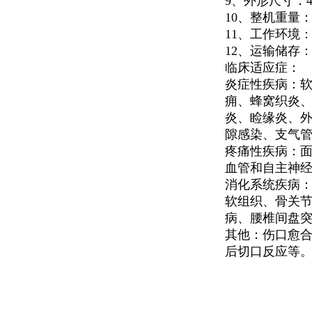
9
、外形尺寸：
10
、整机重量
11
、工作环境
12
、运输储存
临床适应症：
炎症性疾病：
痈、蜂窝织炎
炎、睑缘炎、
隙感染、支气
疼痛性疾病：
血管和自主神
消化系统疾病
软组织、骨关
病、腰椎间盘
其他：伤口愈合
后切口反应等